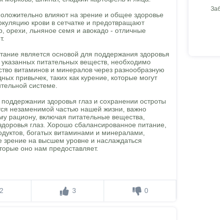
За
положительно влияют на зрение и общее здоровье
ркуляцию крови в сетчатке и предотвращают
р, орехи, льняное семя и авокадо - отличные
т.
итание является основой для поддержания здоровья
о указанных питательных веществ, необходимо
ство витаминов и минералов через разнообразную
дных привычек, таких как курение, которые могут
ительной системе.
 поддержании здоровья глаз и сохранении остроты
тся незаменимой частью нашей жизни, важно
му рациону, включая питательные вещества,
доровья глаз. Хорошо сбалансированное питание,
одуктов, богатых витаминами и минералами,
 зрение на высшем уровне и наслаждаться
торые оно нам предоставляет.
2
3
0