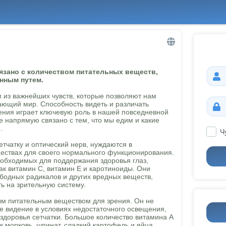
язано с количеством питательных веществ,
нным путем.
 из важнейших чувств, которые позволяют нам
ающий мир. Способность видеть и различать
ения играет ключевую роль в нашей повседневной
ие напрямую связано с тем, что мы едим и какие
.
Ч
етчатку и оптический нерв, нуждаются в
ествах для своего нормального функционирования.
еобходимых для поддержания здоровья глаз,
как витамин С, витамин Е и каротиноиды. Они
бодных радикалов и других вредных веществ,
ть на зрительную систему.
ым питательным веществом для зрения. Он не
е видение в условиях недостаточного освещения,
здоровья сетчатки. Большое количество витамина А
ак морковь, шпинат, сладкий картофель и яйца.