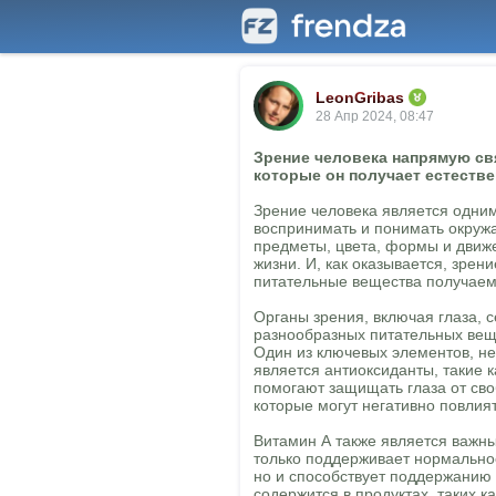
LeonGribas
28 Апр 2024, 08:47
Зрение человека напрямую св
которые он получает естестве
Зрение человека является одним
воспринимать и понимать окруж
предметы, цвета, формы и движ
жизни. И, как оказывается, зрен
питательные вещества получаем
Органы зрения, включая глаза, с
разнообразных питательных вещ
Один из ключевых элементов, н
является антиоксиданты, такие 
помогают защищать глаза от сво
которые могут негативно повлия
Витамин А также является важн
только поддерживает нормально
но и способствует поддержанию 
содержится в продуктах, таких к