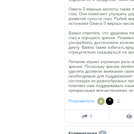
Омега-3 жирные кислоты также 
глаз. Они помогают улучшить ци
развитие сухости глаз. Рыбий жи
источники Омега-3 жирных кисло
Важно отметить, что здоровое п
глаз и хорошего зрения. Помим
употреблять достаточное количе
диету. Важно также избегать вре
отрицательно сказываться на зр
Питание играет огромную роль в
зрения. Поскольку зрение являе
уделять должное внимание свое
необходимые для поддержания з
состоящее из разнообразных пр
поможет нам поддерживать наше
прекрасными впечатлениями, ко
Понравилось
0
Комментарии
1