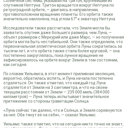
Солнечной системы, указывая на Тритон, крупнейший из
спутников Нептуна. Тритон вращается вокруг Нептуна по
ретроградной орбите, — двигаясь в направлении,
противоположном вращению планеты. Его орбита также
значительно наклонена, под углом 67° к экватору Нептуна.
Исследователи также рассчитали, что Земля могла бы
захватить спутник даже большего размера, чем Луна, —
объект размером с Меркурий или даже Марс, — но полученная
орбита могла быть нестабильной. Они также определили, что
первоначальная эллиптическая орбита Луны сократилась за
тысячи лет, и что орбита также стала более круговой, — она
постепенно закруглялась, пока лунное вращение не
зафиксировалось на орбите вокруг Земли в том состоянии,
как сегодня.
По словам Уильямса, в этот момент приливная эволюция,
вероятно, обратилась вспять, и Луна начала постепенно
отдаляться. Он также отметил, что каждый год Луна
отдаляется от Земли на 3 сантиметра, и что на своем
текущем расстоянии от Земли — 239 000 миль (384 000
километров) — Луна теперь испытывает значительное
притяжение со стороны гравитации Солнца.
«Луна сейчас так далеко, что и Солнце, и Земля соревнуются
за неё. Оба тянут её на себя», — сказал Уильямс.
Уильямс также отметил, что на сегодня никто точно не знает,