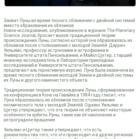
Захват Луны во время тесного сближения с двойной системой
вместо образования из обломков
Новое исследование, опубликованное в журнале The Planetary
Science Journal, бросает вызов традиционной теории
происхождения Луны, согласно которой она образовалась из
обломков после столкновения с молодой Землёй. Даррен
Уильямс, профессор астрономии и астрофизики в
Университете штата Пенсильвания, и Майкл Цуггер, старший
инженер-исследователь в Лаборатории прикладных
исследований в Университете штата Пенсильвания,
предлагают альтернативную версию: Луна была захвачена во
время тесного сближения молодой Земли и двойной системы
из Луны и другого каменистого объекта.
Традиционная теория происхождения Луны, сформированная
на конференции в Коне на Гавайях в 1984 году, гласит, что
Луна образовалась из обломков после столкновения
космического тела с молодой Землёй. Однако Уильямс и
Цуггер утверждают, что эта теория не объясняет некоторые
особенности орбиты Луны, такие как её наклонение и
ретроградное вращение.
Уильямс и Цуггер также утверждают, что есть
доказательства того, что это происходит и в других регионах