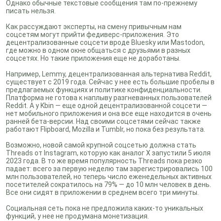
Однако обычные текстовые сообщения там по-прежнему
писать нельзя.
Как рассуждают эксперты, на смену привычным нам
соцсетям могут прийти федиверс-приложения. Это
децентрализованные соцсети вроде Bluesky или Mastodon,
где можно в одном окне общаться с друзьями в разных
соцсетях. Но такие приложения еще не доработаны.
Например, Lemmy, децентрализованная альтернатива Reddit,
существует с 2019 года. Сейчас у нее есть большие пробелы в
предлагаемых функциях и политике конфиденциальности.
Платформа не готова к наплыву разгневанных пользователей
Reddit. А у Kbin — еще одной децентрализованной соцсети —
нет мобильного приложения и она все еще находится в очень
ранней бета-версии. Над своими соцсетями сейчас также
работают Flipboard, Mozilla и Tumblr, но пока без результата.
Возможно, новой самой крупной соцсетью должна стать
Threads от Instagram, которую как аналог X запустили 5 июля
2023 года. В то же время популярность Threads пока резко
падает: всего за первую неделю там зарегистрировались 100
млн пользователей, но теперь число еженедельных активных
посетителей сократилось на 79% — до 10 млн человек в день.
Все они сидят в приложении в среднем всего три минуты.
Социальная сеть пока не предложила каких-то уникальных
функций, у нее не продумана монетизация.