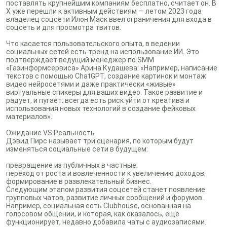
поставлять крупнейшим компаниям бесплатно, считает он. В
X уже перешли к активным действиям — летом 2023 года
владелец соцсети Илон Маск ввел ограничения для входа в
соцсеть и для просмотра твитов.
Что касается пользовательского опыта, в ведении
социальных сетей есть тренд на использование ИИ. Это
подтверждает ведущий менеджер по SMM
«Газинформсервиса» Арина Кудашева: «Например, написание
текстов с помощью ChatGPT, создание картинок и монтаж
видео нейросетями и даже практически «живые»
виртуальные спикеры для ваших видео. Такое развитие и
радует, и пугает: всегда есть риск уйти от креатива и
использования новых технологий в создание фейковых
материалов».
Ожидание VS Реальность
Дэвид Пирс называет три сценария, по которым будут
изменяться социальные сети в будущем:
превращение из публичных в частные;
переход от роста и вовлеченности к увеличению доходов;
формирование в развлекательный бизнес.
Следующим этапом развития соцсетей станет появление
групповых чатов, развитие личных сообщений и форумов.
Например, социальная есть Clubhouse, основанная на
голосовом общении, и которая, как оказалось, еще
функционирует, недавно добавила чаты с аудиозаписями.