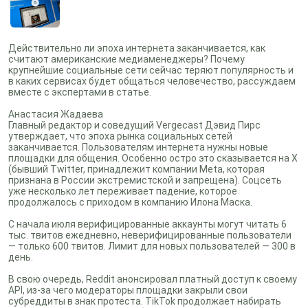
Действительно ли эпоха интернета заканчивается, как
считают американские медиаменеджеры? Почему
крупнейшие социальные сети сейчас теряют популярность и
в каких сервисах будет общаться человечество, рассуждаем
вместе с экспертами в статье.
Анастасия Жадаева
Главный редактор и соведущий Vergecast Дэвид Пирс
утверждает, что эпоха рынка социальных сетей
заканчивается. Пользователям интернета нужны новые
площадки для общения. Особенно остро это сказывается на X
(бывший Twitter, принадлежит компании Meta, которая
признана в России экстремистской и запрещена). Соцсеть
уже несколько лет переживает падение, которое
продолжалось с приходом в компанию Илона Маска.
С начала июля верифицированные аккаунты могут читать 6
тыс. твитов ежедневно, неверифицированные пользователи
— только 600 твитов. Лимит для новых пользователей — 300 в
день.
В свою очередь, Reddit анонсировал платный доступ к своему
API, из-за чего модераторы площадки закрыли свои
субреддиты в знак протеста. TikTok продолжает набирать