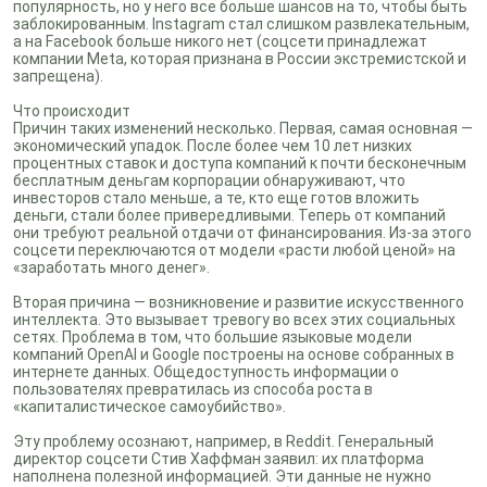
популярность, но у него все больше шансов на то, чтобы быть
заблокированным. Instagram стал слишком развлекательным,
а на Facebook больше никого нет (соцсети принадлежат
компании Meta, которая признана в России экстремистской и
запрещена).
Что происходит
Причин таких изменений несколько. Первая, самая основная —
экономический упадок. После более чем 10 лет низких
процентных ставок и доступа компаний к почти бесконечным
бесплатным деньгам корпорации обнаруживают, что
инвесторов стало меньше, а те, кто еще готов вложить
деньги, стали более привередливыми. Теперь от компаний
они требуют реальной отдачи от финансирования. Из-за этого
соцсети переключаются от модели «расти любой ценой» на
«заработать много денег».
Вторая причина — возникновение и развитие искусственного
интеллекта. Это вызывает тревогу во всех этих социальных
сетях. Проблема в том, что большие языковые модели
компаний OpenAI и Google построены на основе собранных в
интернете данных. Общедоступность информации о
пользователях превратилась из способа роста в
«капиталистическое самоубийство».
Эту проблему осознают, например, в Reddit. Генеральный
директор соцсети Стив Хаффман заявил: их платформа
наполнена полезной информацией. Эти данные не нужно