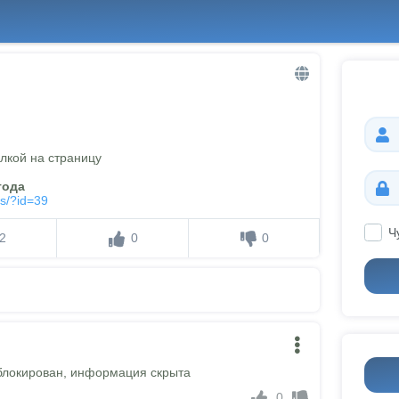
лкой на страницу
года
ts/?id=39
Ч
2
0
0
блокирован, информация скрыта
0