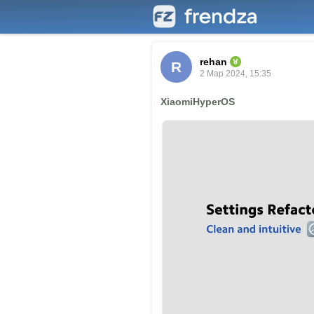
rehan
R
2 Мар 2024, 15:35
XiaomiHyperOS