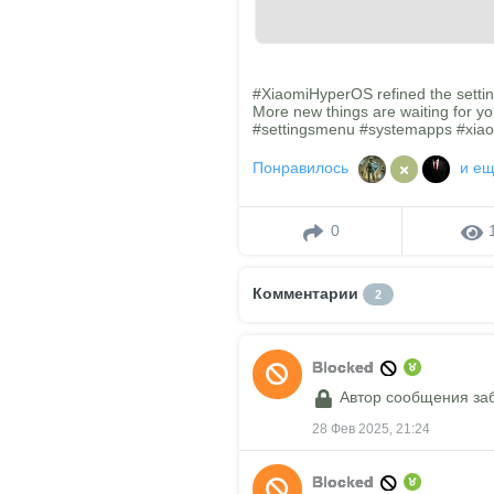
#XiaomiHyperOS refined the settin
More new things are waiting for yo
#settingsmenu #systemapps #xiao
Понравилось
и е
0
Комментарии
2
Blocked
Автор сообщения за
28 Фев 2025, 21:24
Blocked