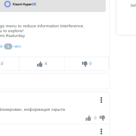
За
gs menu to reduce information interference.
u to explore!
mi #saturday
щё
чел.
1
10
4
0
блокирован, информация скрыта
0