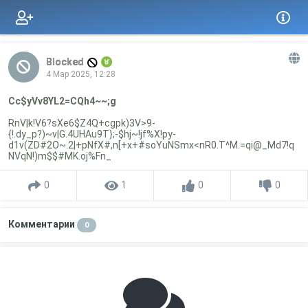
Blocked
4 Мар 2025, 12:28
Cc$yVv8YL2=CQh4~~;g
RnV|k!V6?sXe6$Z4Q+cgpk)3V>9-
{!.dy_p?)~v|G.4UHAu9T};-$hj~!jf%X!py-
d1v(ZD#2O~.2|+pNfX#,n[+x+#soYuNSmx<nR0.T^M.=qi@_Md7!q
NVqN!)m$$#MK.oj%Fn_
0
1
0
0
Комментарии
0