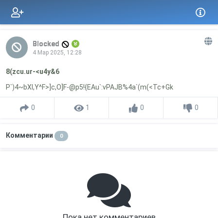
Blocked
4 Мар 2025, 12:28
8(zcu.ur-<u4y&6
P`)4~bXl,Y^F>]c,O]F-@p5!{EAu`:vPAJB%4a`(m(<Tc+Gk
0
1
0
0
Комментарии
0
Пока нет комментариев