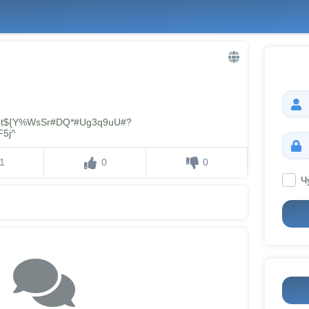
Dbt${Y%WsSr#DQ*#Ug3q9uU#?
F5j^
1
0
0
Ч