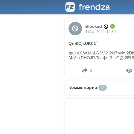
Blocked
4 Мар 2025, 12:30
Qrh0CjsUIU:C`
gu/+qX.W14.&G.V,%v?iu7bcItv2
(4g!++RHOJP./5+u]>||3_vT@|2EU
0
Комментарии
0