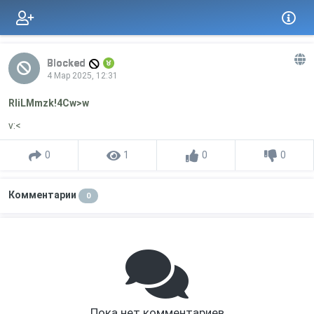
Blocked
4 Мар 2025, 12:31
RIiLMmzk!4Cw>w
v:<
0
1
0
0
Комментарии
0
Пока нет комментариев