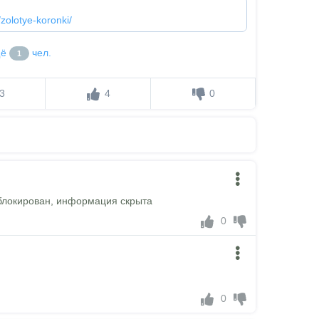
/zolotye-koronki/
щё
чел.
1
3
4
0
блокирован, информация скрыта
0
0