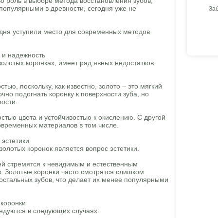
ую роль в выборе метода восстановления зубов,
 популярными в древности, сегодня уже не
За
одня уступили место для современных методов
 и надежность
золотых коронках, имеет ряд явных недостатков
тью, поскольку, как известно, золото – это мягкий
чно подогнать коронку к поверхности зуба, но
мости.
остью цвета и устойчивостью к окислению. С другой
современных материалов в том числе.
 эстетики
золотых коронок является вопрос эстетики.
й стремятся к невидимым и естественным
. Золотые коронки часто смотрятся слишком
остальных зубов, что делает их менее популярными
 коронки
ндуются в следующих случаях: