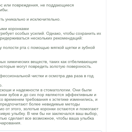
нос или повреждения, не поддающиеся
мбы.
ть уникально и исключительно.
тыми коронками
требует особых усилий. Однако, чтобы сохранить их
 придерживаться нескольких рекомендаций:
ну полости рта с помощью мягкой щетки и зубной
вных химических веществ, таких как отбеливающие
которые могут повредить золотую поверхность.
фессиональной чистки и осмотра два раза в год.
о.
оскоши и надежности в стоматологии. Они были
нии зубов и до сих пор являются эффективным и
со временем требования к эстетике изменились, и
 предпочитают более невидимые методы
мо от этого, золотые коронки остаются и помогают
ивую улыбку. В чем бы ни заключался ваш выбор,
тью сделает все возможное, чтобы ваша улыбка
чарования.