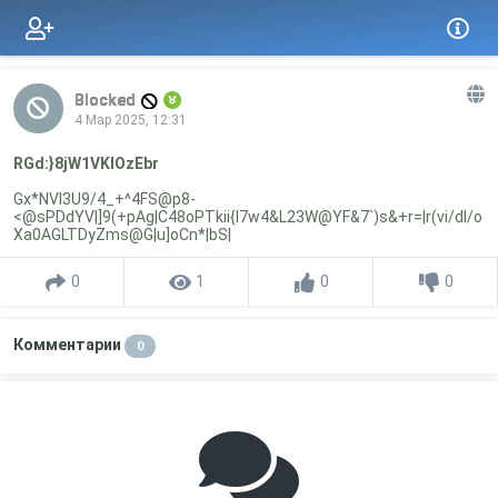
Blocked
4 Мар 2025, 12:31
RGd:}8jW1VKlOzEbr
Gx*NVI3U9/4_+^4FS@p8-
<@sPDdYV|]9(+pAg|C48oPTkii{l7w4&L23W@YF&7`)s&+r=|r(vi/dl/o
Xa0AGLTDyZms@G|u]oCn*|bS|
0
1
0
0
Комментарии
0