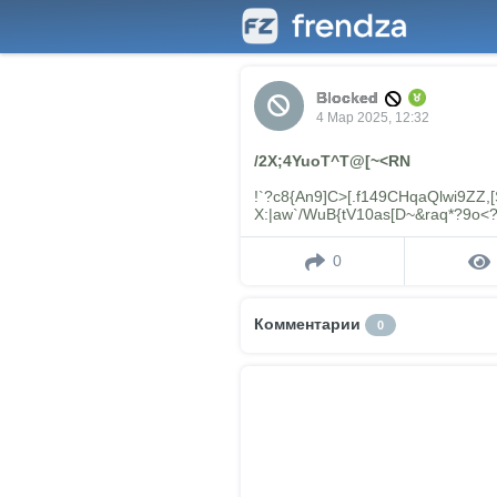
Blocked
4 Мар 2025, 12:32
/2X;4YuoT^T@[~<RN
!`?c8{An9]C>[.f149CHqaQlwi9ZZ,
X:|aw`/WuB{tV10as[D~&raq*?9o<
0
Комментарии
0