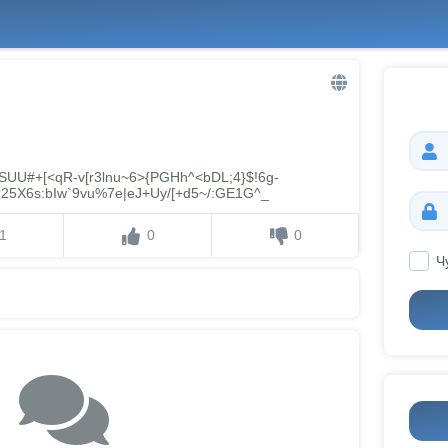
[SUU#+[<qR-v[r3lnu~6>{PGHh^<bDL;4}$!6g-
?25X6s:bIw`9vu%7e|eJ+Uy/[+d5~/:GE1G^_
1
0
0
Ч