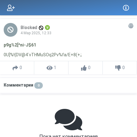
Blocked
4 Мар 2025, 12:33
p9g%2[^ni-J$61
0U]%!{DV@4`vTHMuSOq2Pv%fa/E+8(+;;
0
1
0
0
Комментарии
0
Пока нет комментариев