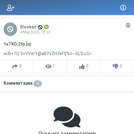
Blocked
4 Мар 2025, 12:33
!iaTKD;2fp.]q)
aUb+1Q`3+VVd/Y@aBYzZH2eF$%s~3{/D;c5=
0
1
0
0
Комментарии
0
Пока нет комментариев