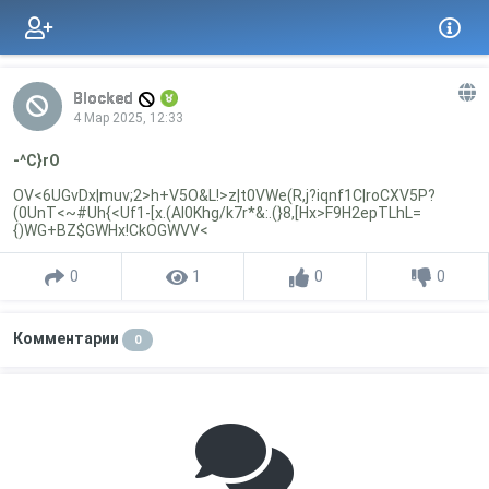
Blocked
4 Мар 2025, 12:33
-^C}rO
OV<6UGvDx|muv;2>h+V5O&L!>z|t0VWe(R,j?iqnf1C|roCXV5P?
(0UnT<~#Uh{<Uf1-[x.(AI0Khg/k7r*&:.(}8,[Hx>F9H2epTLhL=
{)WG+BZ$GWHx!CkOGWVV<
0
1
0
0
Комментарии
0