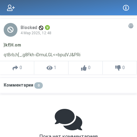
Blocked
4 Мар 2025, 12:48
}kf|H.om
qtBrb;h[_;g8Fkh-iDmuLGL<=bpu|VJ&PRi
0
1
0
0
Комментарии
0
Пока нет комментариев