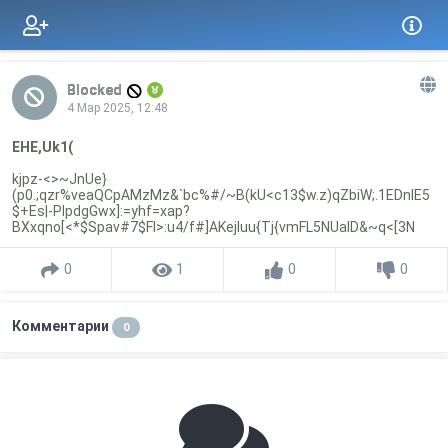
Blocked
4 Мар 2025, 12:48
EHE,Uk1(
kjpz-<>~JnUe}
(p0.;qzr%veaQCpAMzMz&`bc%#/~B(kU<c13$w.z)qZbiW;.1EDnIE5
$+Es|-PIpdgGwx]:=yhf=xap?
BXxqno[<*$Spav#7$FI>:u4/f#]AKejIuu{Tj{vmFL5NUalD&~q<[3N
0
1
0
0
Комментарии
0