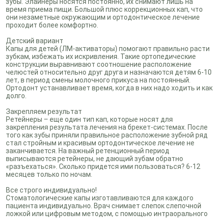
зубы. Элайнеры носятся постоянно, их снимают лишь на
время приема пищи. Большой плюс коррекционных кап, что
они незаметные окружающим и ортодонтическое лечение
проходит более комфортно.
Детский вариант
Капы для детей (ЛМ-активаторы) помогают правильно расти
зубкам, избежать их искривления. Такие ортопедические
конструкции выравнивают соотношение расположение
челюстей относительно друг друга и назначаются детям 6-10
лет, в период смены молочного прикуса на постоянный.
Ортодонт устанавливает время, когда в них надо ходить и как
долго.
Закрепляем результат
Ретейнеры – еще один тип кап, которые носят для
закрепления результата лечения на брекет-системах. После
того как зубы приняли правильное расположение зубной ряд
стал стройным и красивым ортодонтическое лечение не
заканчивается. На важный ретенционный период
выписываются ретейнеры, не дающий зубам обратно
«разъехаться». Сколько придется ими пользоваться? 6-12
месяцев только по ночам.
Все строго индивидуально!
Стоматологические капы изготавливаются для каждого
пациента индивидуально. Врач снимает слепок слепочной
ложкой или цифровым методом, с помощью интраорального