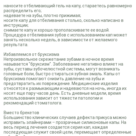
наносите отбеливающий гель на капу, стараетесь равномерно
распределить его;
надеваете на зубы, плотно прижимая;
носите капу для отбеливания столько, сколько написано в
инструкции;
снимаете капу и хорошо прополаскиваете ее водой.
Процедура отбеливания зубов с использованием кап может
занять несколько недель, в зависимости от желаемого
результата.
Избавляемся от бруксизма
Непроизвольное скрежетание зубами в ночное время
называется "бруксизм". Заболевание негативно влияет на
зубы, суставы зубочелюстной системы, могут возникать
головные боли, быстро стираться зубная эмаль. Капы от
бруксизма помогают снизить давление на зубы и
предотвратить их повреждение. Медицинские изделия
относятся к размыкающим и надеваются на ночь, иногда их
носят еще пару часов день. Есть дневные модели, время
использования зависит от тяжести патологии и
рекомендаций стоматолога.
Вместо брекетов
Большинство клинических случаев дефекта прикуса можно
исправить элайнерами – прозрачные силиконовые капы. На
весь период лечения создается серия кап, каждая
последующая служит своей цели, перемещает определенные