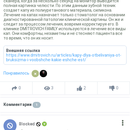
сканера, когда за несколько секунд на монитор выводится
полная картинка челюсти. По этим данным зубной техник
создает капу из полиуретанового материала, силикона.
Лечение на капах назначает только стоматолог на основании
диагностированной патологии клинической картины. Он же и
следит за процессом лечения, вовремя корректируя его. В
клинике DMITROVICH FAMILY используются в лечение все виды
кап. Они комфортны, незаметны и не стесняют пациента все
то время, что он их носит.
Внешняя ссылка
https://www.dmitrovich.ru/articles/kapy-dlya-otbelivaniya-ot-
bruksizma-i-voobshche-kakie-eshche-est/
Понравилось
0
3
2
0
Комментарии
1
Blocked