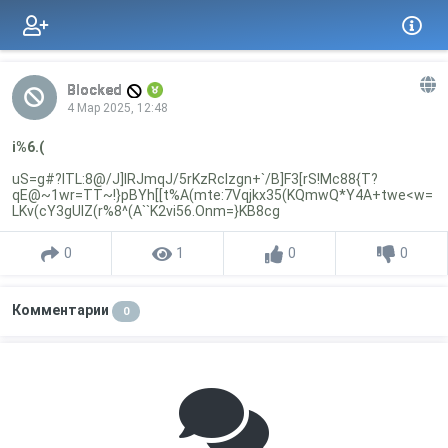
Blocked
4 Мар 2025, 12:48
i%6.(
uS=g#?ITL:8@/J]IRJmqJ/5rKzRclzgn+`/B]F3[rS!Mc88{T?
qE@~1wr=TT~!}pBYh[[t%A(mte:7Vqjkx35(KQmwQ*Y4A+twe<w=
LKv(cY3gUlZ(r%8^(A``K2vi56.Onm=}KB8cg
0
1
0
0
Комментарии
0