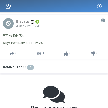
Blocked
4 Мар 2025, 12:49
V?^~y45H*C{
aG@`Ba*H-<mZJC3Jm<%
0
1
0
0
Комментарии
0
Пока нет комментариев