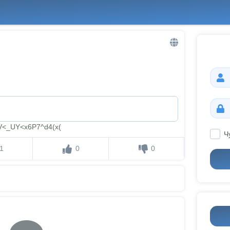
<_UY<x6P7^d4(x(
Ч
1
0
0