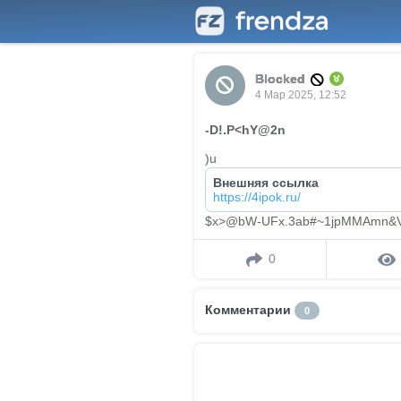
Blocked
4 Мар 2025, 12:52
-D!.P<hY@2n
)u
Внешняя ссылка
https://4ipok.ru/
$x>@bW-UFx.3ab#~1jpMMAmn&V
0
Комментарии
0