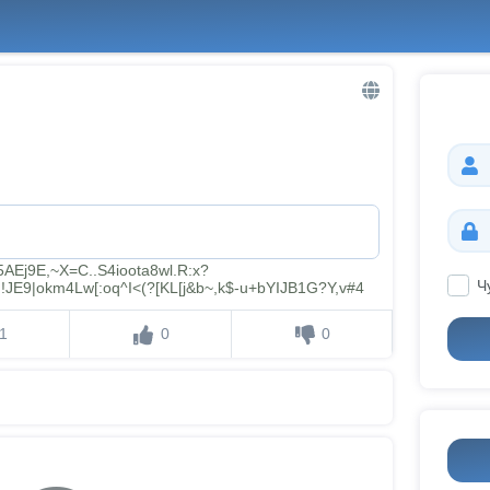
AEj9E,~X=C..S4ioota8wl.R:x?
Ч
E9|okm4Lw[:oq^I<(?[KL[j&b~,k$-u+bYIJB1G?Y,v#4
1
0
0