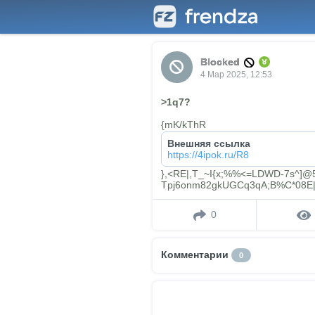
Blocked
4 Мар 2025, 12:53
>1q7?
{mK/kThR
Внешняя ссылка
https://4ipok.ru/R8
},<RE|,T_~I{x;%%<=LDWD-7s^]@5
Tpj6onm82gkUGCq3qA;B%C*08E|!J
0
Комментарии
0