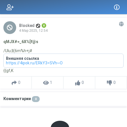
Blocked
4 Мар 2025, 12:54
qMJX#=_6X%[f@s
/UIu.|l(6m%h+j#
Внешняя ссылка
https://4ipok.ru/ERkY3=SVh~O
{{gf,K
0
1
0
0
Комментарии
0