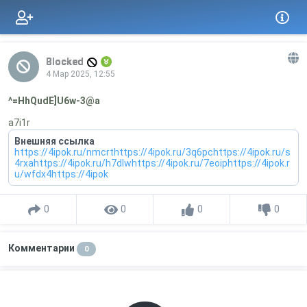
Blocked
4 Мар 2025, 12:55
^=HhQudE]U6w-3@a
a7i1r
Внешняя ссылка
https://4ipok.ru/nmcrthttps://4ipok.ru/3q6pchttps://4ipok.ru/s
4rxahttps://4ipok.ru/h7dlwhttps://4ipok.ru/7eoiphttps://4ipok.r
u/wfdx4https://4ipok
0
0
0
0
Комментарии
0