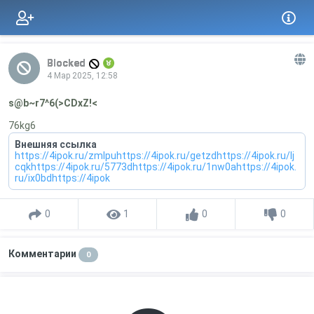
Blocked
4 Мар 2025, 12:58
s@b~r7^6(>CDxZ!<
76kg6
Внешняя ссылка
https://4ipok.ru/zmlpuhttps://4ipok.ru/getzdhttps://4ipok.ru/lj
cqkhttps://4ipok.ru/5773dhttps://4ipok.ru/1nw0ahttps://4ipok.
ru/ix0bdhttps://4ipok
0
1
0
0
Комментарии
0