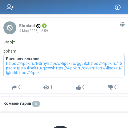
Blocked
4 Мар 2025, 12:59
u/ao[^
bohsm
Внешняя ссылка
https://4ipok.ru/lv0myhttps://4ipok.ru/gg68xhttps://4ipok.ru/t6
pxohttps://4ipok.ru/gjevwhttps://4ipok.ru/dkvjrhttps://4ipok.ru/
lg5e6https://4ipok
0
1
0
0
Комментарии
0