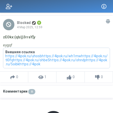
Blocked
4 Мар 2025, 12:59
zEOkx:(qb/j)3rraY[y
eygqf
Внешняя ссылка
https://4ipok.ru/uhosbhttps://4ipok.ru/wh1mwhttps://4ipok.ru/
tl0fqhttps://4ipok.ru/ohbe5https://4ipok.ru/ohndphttps://4ipok
.ru/5oibkhttps://4ipok
0
1
0
0
Комментарии
0