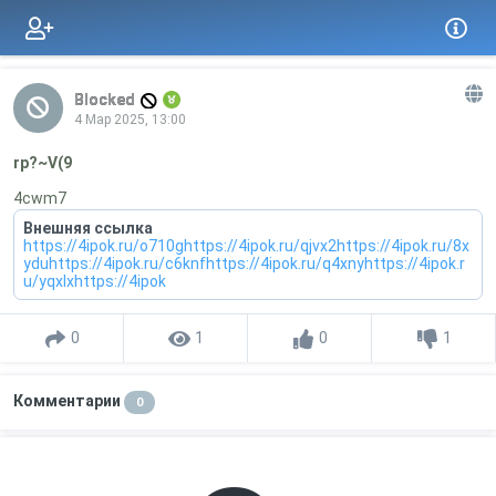
Blocked
4 Мар 2025, 13:00
rp?~V(9
4cwm7
Внешняя ссылка
https://4ipok.ru/o710ghttps://4ipok.ru/qjvx2https://4ipok.ru/8x
yduhttps://4ipok.ru/c6knfhttps://4ipok.ru/q4xnyhttps://4ipok.r
u/yqxlxhttps://4ipok
0
1
0
1
Комментарии
0