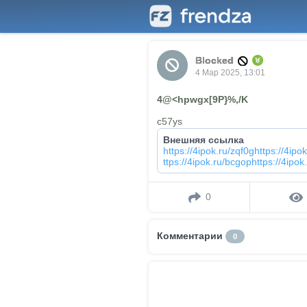
Blocked
4 Мар 2025, 13:01
4@<hpwgx[9P}%,/K
c57ys
Внешняя ссылка
https://4ipok.ru/zqf0ghttps://4ipo
ttps://4ipok.ru/bcgophttps://4ipok
0
Комментарии
0