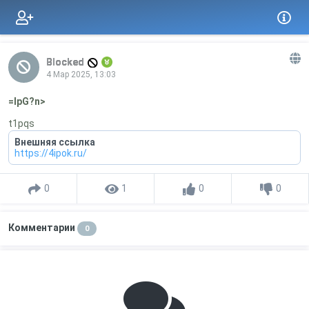
Blocked
4 Мар 2025, 13:03
=IpG?n>
t1pqs
Внешняя ссылка
https://4ipok.ru/
0
1
0
0
Комментарии
0