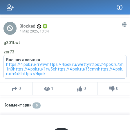
Blocked
4 Мар 2025, 13:04
g201Lwt
zar73
Внешняя ссылка
https://4ipok.ru/rr9hwhttps://4ipok.ru/wettyhttps://4ipok.ru/xh
1n0https://4ipok.ru/1rw5ehttps://4ipok.ru/f5cmnhttps://4ipok.
ru/h4x5lhttps://4ipok
0
1
0
0
Комментарии
0