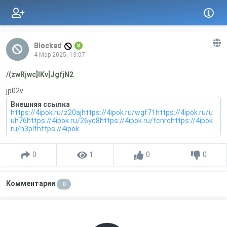
Blocked
4 Мар 2025, 13:07
/(zwRjwc]lKv[JgfjN2
jp02v
Внешняя ссылка
https://4ipok.ru/z20ajhttps://4ipok.ru/wgf71https://4ipok.ru/u
uh76https://4ipok.ru/26yc8https://4ipok.ru/tcnrchttps://4ipok.
ru/n3plthttps://4ipok
0
1
0
0
Комментарии
0