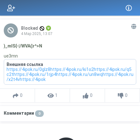
Blocked
4 Мар 2025, 13:07
)_mIS{-|/WVA(|r^>N
ue3mn
Внешняя ссылка
https://4ipok.ru/0glz8https://4ipok.ru/ki1o2https://4ipok.ru/q5
c2thttps://4ipok.ru/1rjp4https://4ipok.ru/un8wqhttps://4ipok.ru
/x2t4vhttps://4ipok
0
1
0
0
Комментарии
0