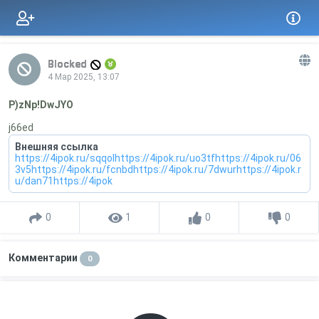
Blocked
4 Мар 2025, 13:07
P)zNp!DwJYO
j66ed
Внешняя ссылка
https://4ipok.ru/sqqolhttps://4ipok.ru/uo3tfhttps://4ipok.ru/06
3v5https://4ipok.ru/fcnbdhttps://4ipok.ru/7dwurhttps://4ipok.r
u/dan71https://4ipok
0
1
0
0
Комментарии
0