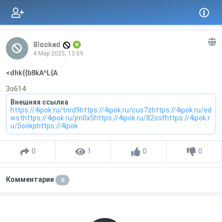
Blocked
4 Мар 2025, 13:09
<dhk{{b8kA^L{A
3o614
Внешняя ссылка
https://4ipok.ru/tnrd9https://4ipok.ru/cus7zhttps://4ipok.ru/ed
wsthttps://4ipok.ru/jm0x5https://4ipok.ru/82ssfhttps://4ipok.r
u/5ookphttps://4ipok
0
1
0
0
Комментарии
0