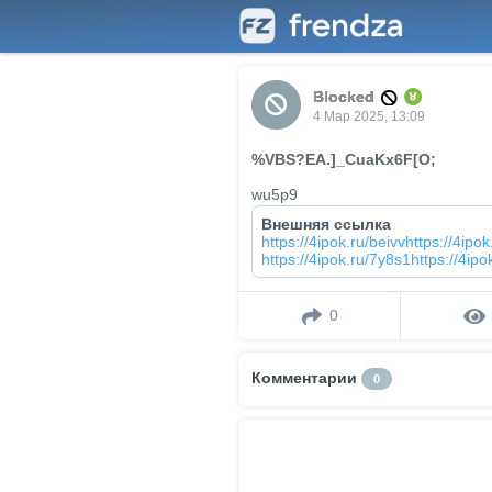
Blocked
4 Мар 2025, 13:09
%VBS?EA.]_CuaKx6F[O;
wu5p9
Внешняя ссылка
https://4ipok.ru/beivvhttps://4ipo
https://4ipok.ru/7y8s1https://4ipo
0
Комментарии
0