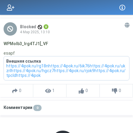
Blocked
4 Мар 2025, 13:10
WPMoIb3_Irg4TJ1[_VF
esapf
Внешняя ссылка
https://4ipok.ru/rg18nhttps://4ipok.ru/6ik76https://4ipok.ru/uk
zrlhttps://4ipok.ru/hgcz7https://4ipok.ru/rjok9https://4ipok.ru/
tpcldhttps://4ipok
0
1
0
0
Комментарии
0