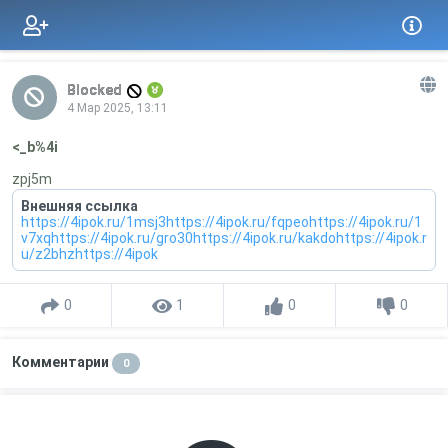
Blocked
4 Мар 2025, 13:11
<_b%4i
zpj5m
Внешняя ссылка
https://4ipok.ru/1msj3https://4ipok.ru/fqpeohttps://4ipok.ru/1
v7xqhttps://4ipok.ru/gro30https://4ipok.ru/kakdohttps://4ipok.r
u/z2bhzhttps://4ipok
0
1
0
0
Комментарии
0