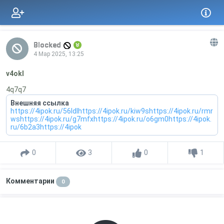
Blocked
4 Мар 2025, 13:25
v4okl
4q7q7
Внешняя ссылка
https://4ipok.ru/56ldlhttps://4ipok.ru/kiw9shttps://4ipok.ru/rmr
wshttps://4ipok.ru/g7mfxhttps://4ipok.ru/o6gm0https://4ipok.
ru/6b2a3https://4ipok
0
3
0
1
Комментарии
0