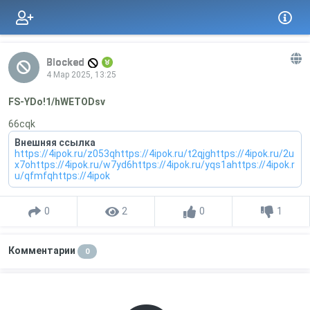
Blocked
4 Мар 2025, 13:25
FS-YDo!1/hWETODsv
66cqk
Внешняя ссылка
https://4ipok.ru/z053qhttps://4ipok.ru/t2qjghttps://4ipok.ru/2u
x7ohttps://4ipok.ru/w7yd6https://4ipok.ru/yqs1ahttps://4ipok.r
u/qfmfqhttps://4ipok
0
2
0
1
Комментарии
0