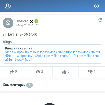
Blocked
4 Мар 2025, 13:25
v=_LA%;Zns~OM6f.4R
f5hga
Внешняя ссылка
https://4ipok.ru/mji68https://4ipok.ru/9ttuphttps://4ipok.ru/fru
r5https://4ipok.ru/cv2p6https://4ipok.ru/ufzefhttps://4ipok.ru/
u6tqihttps://4ipok
0
2
0
1
Комментарии
0