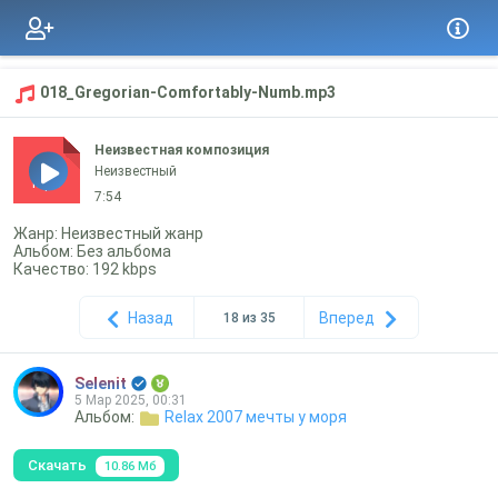
018_Gregorian-Comfortably-Numb.mp3
Неизвестная композиция
Неизвестный
mp3
7:54
Жанр: Неизвестный жанр
Альбом: Без альбома
Качество: 192 kbps
Назад
Вперед
18 из 35
Selenit
5 Мар 2025, 00:31
Альбом:
Relax 2007 мечты у моря
Скачать
10.86 Мб