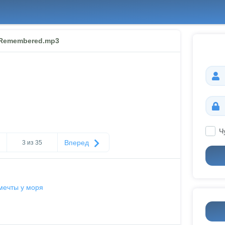
-Remembered.mp3
Ч
Вперед
3 из 35
мечты у моря