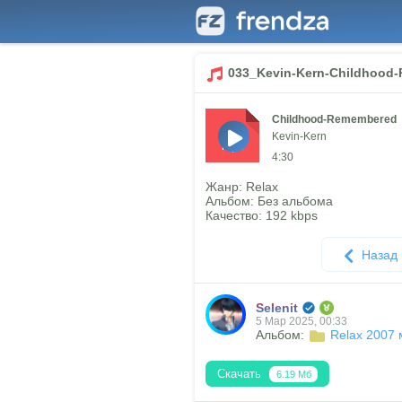
033_Kevin-Kern-Childhood
Childhood-Remembered
Kevin-Kern
mp3
4:30
Жанр: Relax
Альбом: Без альбома
Качество: 192 kbps
Назад
Selenit
5 Мар 2025, 00:33
Альбом:
Relax 2007 
Скачать
6.19 Мб