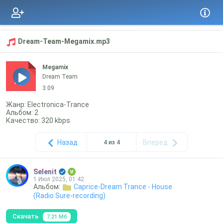
Dream-Team-Megamix.mp3
Megamix
Dream Team
mp3
3:09
Жанр: Electronica-Trance
Альбом: 2
Качество: 320 kbps
Назад
Вперед
4 из 4
Selenit
1 Июл 2025, 01:42
Альбом:
Caprice-Dream Trance - House
(Radio Sure-recording)
Скачать
7.21 Мб