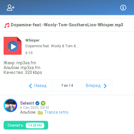
Dopamine-feat.-Wooly-Tom-SouthernLion-Whisper.mp3
Whisper
Dopamine feat. Wooly & Tom & ...
mp3
6:10
Жанр: mp3xa.fm
Альбом: mp3xa.fm
Качество: 320 kbps
Назад
Вперед
7 из 14
Selenit
6 Сен 2025, 04:41
Альбом:
Trance retro
Скачать
14.28 Мб