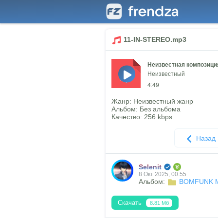
11-IN-STEREO.mp3
Неизвестная композици
Неизвестный
mp3
4:49
Жанр: Неизвестный жанр
Альбом: Без альбома
Качество: 256 kbps
Назад
Selenit
8 Окт 2025, 00:55
Альбом:
BOMFUNK MC
Скачать
8.81 Мб