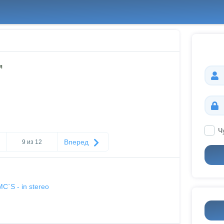
я
Ч
Вперед
9 из 12
`S - in stereo