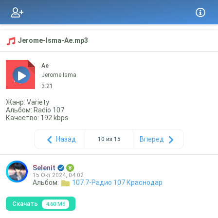
Jerome-Isma-Ae.mp3
Ae
Jerome Isma
mp3
3:21
Жанр: Variety
Альбом: Radio 107
Качество: 192 kbps
Назад
Вперед
10 из 15
Selenit
15 Окт 2024, 04:02
Альбом:
107.7-Радио 107 Краснодар
Скачать
4.60 Мб