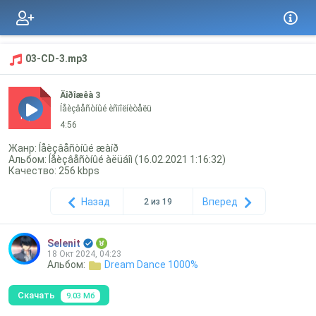
03-CD-3.mp3
Äîðîæêà 3
Íåèçâåñòíûé èñïîëíèòåëü
mp3
4:56
Жанр: Íåèçâåñòíûé æàíð
Альбом: Íåèçâåñòíûé àëüáîì (16.02.2021 1:16:32)
Качество: 256 kbps
Назад
Вперед
2 из 19
Selenit
18 Окт 2024, 04:23
Альбом:
Dream Dance 1000%
Скачать
9.03 Мб