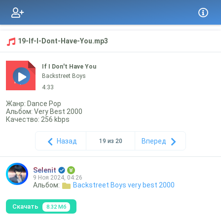
19-If-I-Dont-Have-You.mp3
If I Don't Have You
Backstreet Boys
mp3
4:33
Жанр: Dance Pop
Альбом: Very Best 2000
Качество: 256 kbps
Назад
Вперед
19 из 20
Selenit
9 Ноя 2024, 04:26
Альбом:
Backstreet Boys very best 2000
Скачать
8.32 Мб