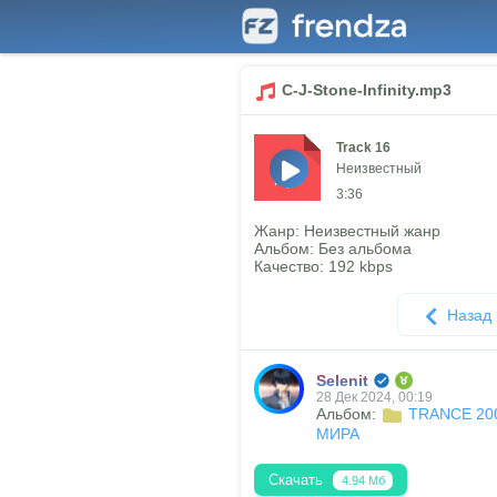
C-J-Stone-Infinity.mp3
Track 16
Неизвестный
mp3
3:36
Жанр: Неизвестный жанр
Альбом: Без альбома
Качество: 192 kbps
Назад
Selenit
28 Дек 2024, 00:19
Альбом:
TRANCE 20
МИРА
Скачать
4.94 Мб